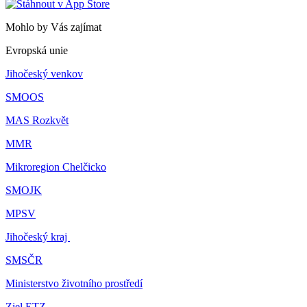
Mohlo by Vás zajímat
Evropská unie
Jihočeský venkov
SMOOS
MAS Rozkvět
MMR
Mikroregion Chelčicko
SMOJK
MPSV
Jihočeský kraj
SMSČR
Ministerstvo životního prostředí
Ziel ETZ