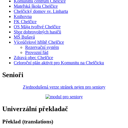
Komunitní centrum Chelčice
Mateřská škola Chelčice
Chelčický domov sv. Linharta
Knihovna
FK Chelčice
OS Mája tvořivé Chelčice
Sbor dobrovolných hasičů
MŠ Bušavá
Víceúčelové hřiště Chelčice
Rezervační systém
Provozní řád
Zdravá obec Chelčice
Celoroční plán aktivit pro Komunitu na Chelčicku
Senioři
Zjednodušená verze stránek nejen pro seniory
Univerzální překladač
Překlad (translations)