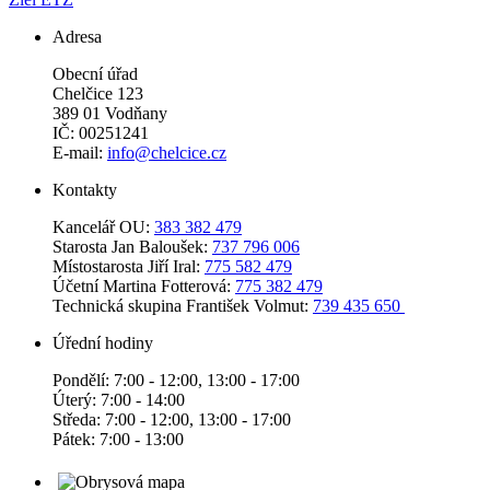
Adresa
Obecní úřad
Chelčice 123
389 01 Vodňany
IČ: 00251241
E-mail:
info@chelcice.cz
Kontakty
Kancelář OU:
383 382 479
Starosta Jan Baloušek:
737 796 006
Místostarosta Jiří Iral:
775 582 479
Účetní Martina Fotterová:
775 382 479
Technická skupina František Volmut:
739 435 650
Úřední hodiny
Pondělí: 7:00 - 12:00, 13:00 - 17:00
Úterý: 7:00 - 14:00
Středa: 7:00 - 12:00, 13:00 - 17:00
Pátek: 7:00 - 13:00