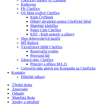
Chelčický domov sv. Linharta
Knihovna
FK Chelčice
OS Mája tvořivé Chelčice
Klub Čtyřlístek
Dětský divadelní soubor Chelčické štěstí
Mateřské klubíčko
Poker Club Chečlice
KPZ - Klub pohody a zábavy
Sbor dobrovolných hasičů
MŠ Bušavá
Víceúčelové hřiště Chelčice
Rezervační systém
Provozní řád
Zdravá obec Chelčice
Principy a přínos MA 21
Celoroční plán aktivit pro Komunitu na Chelčicku
Kontakty
Důležité odkazy
Úřední deska
Zpravodaj
Odpady
Mateřská škola
Spolky a sdružení