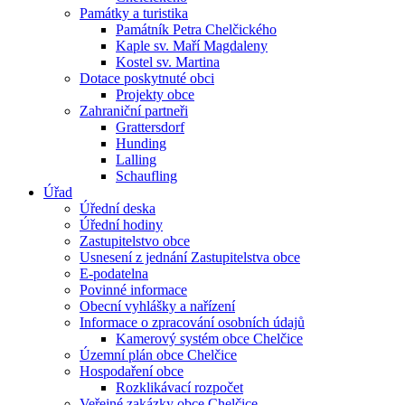
Památky a turistika
Památník Petra Chelčického
Kaple sv. Maří Magdaleny
Kostel sv. Martina
Dotace poskytnuté obci
Projekty obce
Zahraniční partneři
Grattersdorf
Hunding
Lalling
Schaufling
Úřad
Úřední deska
Úřední hodiny
Zastupitelstvo obce
Usnesení z jednání Zastupitelstva obce
E-podatelna
Povinné informace
Obecní vyhlášky a nařízení
Informace o zpracování osobních údajů
Kamerový systém obce Chelčice
Územní plán obce Chelčice
Hospodaření obce
Rozklikávací rozpočet
Veřejné zakázky obce Chelčice