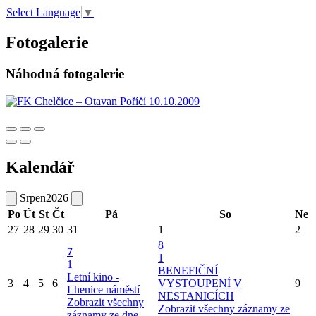
Select Language
▼
Fotogalerie
Náhodná fotogalerie
Kalendář
Srpen
2026
Po
Út
St
Čt
Pá
So
Ne
27
28
29
30
31
1
2
8
7
1
1
BENEFIČNÍ
Letní kino -
3
4
5
6
VYSTOUPENÍ V
9
Lhenice náměstí
NESTANICÍCH
Zobrazit všechny
Zobrazit všechny záznamy ze
záznamy ze dne