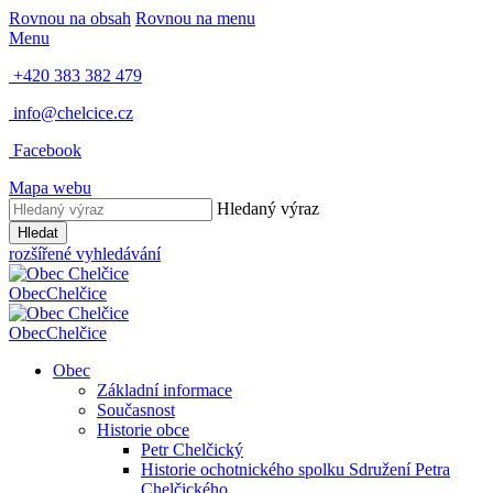
Rovnou na obsah
Rovnou na menu
Menu
+420 383 382 479
info@chelcice.cz
Facebook
Mapa webu
Hledaný výraz
Hledat
rozšířené vyhledávání
Obec
Chelčice
Obec
Chelčice
Obec
Základní informace
Současnost
Historie obce
Petr Chelčický
Historie ochotnického spolku Sdružení Petra
Chelčického