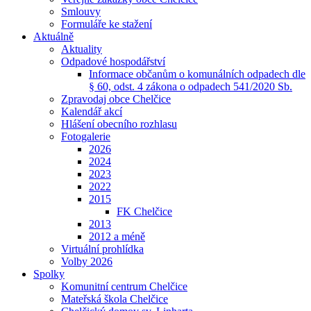
Smlouvy
Formuláře ke stažení
Aktuálně
Aktuality
Odpadové hospodářství
Informace občanům o komunálních odpadech dle
§ 60, odst. 4 zákona o odpadech 541/2020 Sb.
Zpravodaj obce Chelčice
Kalendář akcí
Hlášení obecního rozhlasu
Fotogalerie
2026
2024
2023
2022
2015
FK Chelčice
2013
2012 a méně
Virtuální prohlídka
Volby 2026
Spolky
Komunitní centrum Chelčice
Mateřská škola Chelčice