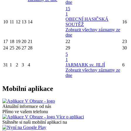
dne
15
1
OBECNÍ HASIČSKÁ
10
11
12
13
14
16
SOUTĚŽ
Zobrazit všechny záznamy ze
dne
17
18
19
20
21
22
23
24
25
26
27
28
29
30
5
1
31
1
2
3
4
JARMARK sv. JILJÍ
6
Zobrazit všechny záznamy ze
dne
Mobilní aplikace
Aktuální informace od nás
Přímo ve vašem telefonu
Více o aplikaci
Stáhněte si naši mobilní aplikaci na