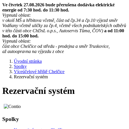
Ve čtvrtek 27.08.2026 bude přerušena dodávka elektrické
energie od 7:30 hod. do 11:30 hod.
Vypnutá oblast:
v okolí MŠ a hřbitova včetně, část od čp.34 a čp.10 výjezd směr
Vodňany včetně uličky za čp.4, včetně všech podnikatelských odběrů
v této části obce ChDsL o.p.s., Autoservis Tůma, ČOV)
a od 11:00
hod. do 15:00 hod.
Vypnutá oblast:
část obce Chelčice od středu - prodejna a směr Truskovice,
až autoopravna na výjezdu z obce
Úvodní stránka
Spolky
Víceúčelové hřiště Chelčice
Rezervační systém
Rezervační systém
Spolky