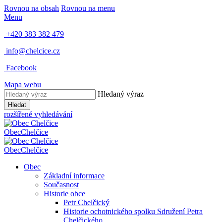
Rovnou na obsah
Rovnou na menu
Menu
+420 383 382 479
info@chelcice.cz
Facebook
Mapa webu
Hledaný výraz
Hledat
rozšířené vyhledávání
Obec
Chelčice
Obec
Chelčice
Obec
Základní informace
Současnost
Historie obce
Petr Chelčický
Historie ochotnického spolku Sdružení Petra
Chelčického