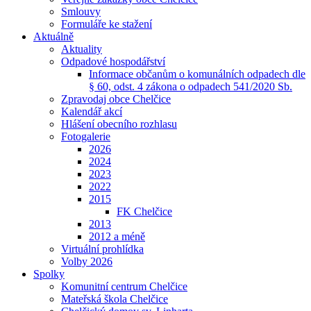
Smlouvy
Formuláře ke stažení
Aktuálně
Aktuality
Odpadové hospodářství
Informace občanům o komunálních odpadech dle
§ 60, odst. 4 zákona o odpadech 541/2020 Sb.
Zpravodaj obce Chelčice
Kalendář akcí
Hlášení obecního rozhlasu
Fotogalerie
2026
2024
2023
2022
2015
FK Chelčice
2013
2012 a méně
Virtuální prohlídka
Volby 2026
Spolky
Komunitní centrum Chelčice
Mateřská škola Chelčice