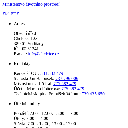
Ministerstvo životního prostředí
Ziel ETZ
Adresa
Obecní úřad
Chelčice 123
389 01 Vodňany
IČ: 00251241
E-mail:
info@chelcice.cz
Kontakty
Kancelář OU:
383 382 479
Starosta Jan Baloušek:
737 796 006
Místostarosta Jiří Iral:
775 582 479
Účetní Martina Fotterová:
775 382 479
Technická skupina František Volmut:
739 435 650
Úřední hodiny
Pondělí: 7:00 - 12:00, 13:00 - 17:00
Úterý: 7:00 - 14:00
Středa: 7:00 - 12:00, 13:00 - 17:00