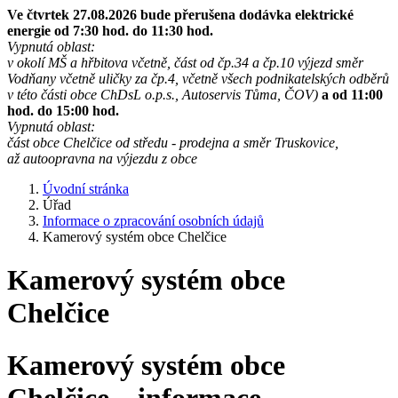
Ve čtvrtek 27.08.2026 bude přerušena dodávka elektrické
energie od 7:30 hod. do 11:30 hod.
Vypnutá oblast:
v okolí MŠ a hřbitova včetně, část od čp.34 a čp.10 výjezd směr
Vodňany včetně uličky za čp.4, včetně všech podnikatelských odběrů
v této části obce ChDsL o.p.s., Autoservis Tůma, ČOV)
a od 11:00
hod. do 15:00 hod.
Vypnutá oblast:
část obce Chelčice od středu - prodejna a směr Truskovice,
až autoopravna na výjezdu z obce
Úvodní stránka
Úřad
Informace o zpracování osobních údajů
Kamerový systém obce Chelčice
Kamerový systém obce
Chelčice
Kamerový systém obce
Chelčice – informace