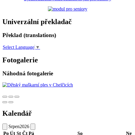
Univerzální překladač
Překlad (translations)
Select Language
▼
Fotogalerie
Náhodná fotogalerie
Kalendář
Srpen
2026
Po
Út
St
Čt
Pá
So
Ne