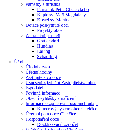
Památky a turistika
Památník Petra Chelčického
Kaple sv. Maří Magdaleny
Kostel sv. Martina
Dotace poskytnuté obci
Projekty obce
Zahraniční partneři
Grattersdorf
Hunding
Lalling
Schaufling
Úřad
Úřední deska
Úřední hodiny
Zastupitelstvo obce
Usnesení z jednání Zastupitelstva obce
E-podatelna
Povinné informace
Obecní vyhlášky a nařízení
Informace o zpracování osobních údajů
Kamerový systém obce Chelčice
Územní plán obce Chelčice
Hospodaření obce
Rozklikávací rozpočet
Veřejné zakázky obce Chelčice