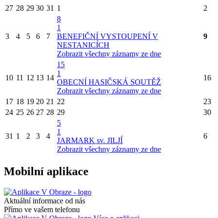
27
28
29
30
31
1
2
8
1
3
4
5
6
7
BENEFIČNÍ VYSTOUPENÍ V
9
NESTANICÍCH
Zobrazit všechny záznamy ze dne
15
1
10
11
12
13
14
16
OBECNÍ HASIČSKÁ SOUTĚŽ
Zobrazit všechny záznamy ze dne
17
18
19
20
21
22
23
24
25
26
27
28
29
30
5
1
31
1
2
3
4
6
JARMARK sv. JILJÍ
Zobrazit všechny záznamy ze dne
Mobilní aplikace
Aktuální informace od nás
Přímo ve vašem telefonu