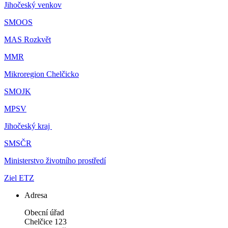
Jihočeský venkov
SMOOS
MAS Rozkvět
MMR
Mikroregion Chelčicko
SMOJK
MPSV
Jihočeský kraj
SMSČR
Ministerstvo životního prostředí
Ziel ETZ
Adresa
Obecní úřad
Chelčice 123