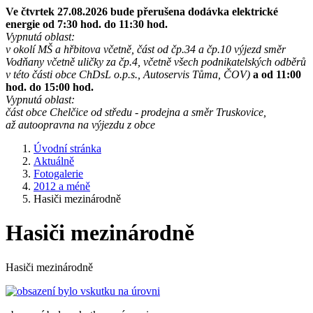
Ve čtvrtek 27.08.2026 bude přerušena dodávka elektrické
energie od 7:30 hod. do 11:30 hod.
Vypnutá oblast:
v okolí MŠ a hřbitova včetně, část od čp.34 a čp.10 výjezd směr
Vodňany včetně uličky za čp.4, včetně všech podnikatelských odběrů
v této části obce ChDsL o.p.s., Autoservis Tůma, ČOV)
a od 11:00
hod. do 15:00 hod.
Vypnutá oblast:
část obce Chelčice od středu - prodejna a směr Truskovice,
až autoopravna na výjezdu z obce
Úvodní stránka
Aktuálně
Fotogalerie
2012 a méně
Hasiči mezinárodně
Hasiči mezinárodně
Hasiči mezinárodně