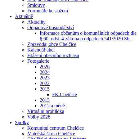
Smlouvy
Formuláře ke stažení
Aktuálně
Aktuality
Odpadové hospodářství
Informace občanům o komunálních odpadech dle
§ 60, odst. 4 zákona o odpadech 541/2020 Sb.
Zpravodaj obce Chelčice
Kalendář akcí
Hlášení obecního rozhlasu
Fotogalerie
2026
2024
2023
2022
2015
FK Chelčice
2013
2012 a méně
Virtuální prohlídka
Volby 2026
Spolky
Komunitní centrum Chelčice
Mateřská škola Chelčice