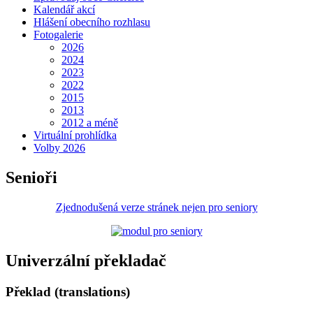
Kalendář akcí
Hlášení obecního rozhlasu
Fotogalerie
2026
2024
2023
2022
2015
2013
2012 a méně
Virtuální prohlídka
Volby 2026
Senioři
Zjednodušená verze stránek nejen pro seniory
Univerzální překladač
Překlad (translations)