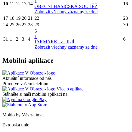
1
10
11
12
13
14
16
OBECNÍ HASIČSKÁ SOUTĚŽ
Zobrazit všechny záznamy ze dne
17
18
19
20
21
22
23
24
25
26
27
28
29
30
5
1
31
1
2
3
4
6
JARMARK sv. JILJÍ
Zobrazit všechny záznamy ze dne
Mobilní aplikace
Aktuální informace od nás
Přímo ve vašem telefonu
Více o aplikaci
Stáhněte si naši mobilní aplikaci na
Mohlo by Vás zajímat
Evropská unie