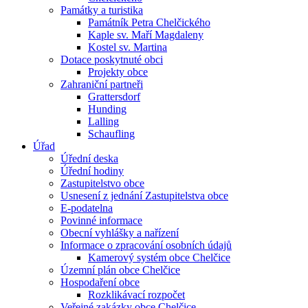
Památky a turistika
Památník Petra Chelčického
Kaple sv. Maří Magdaleny
Kostel sv. Martina
Dotace poskytnuté obci
Projekty obce
Zahraniční partneři
Grattersdorf
Hunding
Lalling
Schaufling
Úřad
Úřední deska
Úřední hodiny
Zastupitelstvo obce
Usnesení z jednání Zastupitelstva obce
E-podatelna
Povinné informace
Obecní vyhlášky a nařízení
Informace o zpracování osobních údajů
Kamerový systém obce Chelčice
Územní plán obce Chelčice
Hospodaření obce
Rozklikávací rozpočet
Veřejné zakázky obce Chelčice