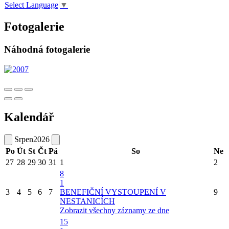
Select Language
▼
Fotogalerie
Náhodná fotogalerie
Kalendář
Srpen
2026
Po
Út
St
Čt
Pá
So
Ne
27
28
29
30
31
1
2
8
1
3
4
5
6
7
BENEFIČNÍ VYSTOUPENÍ V
9
NESTANICÍCH
Zobrazit všechny záznamy ze dne
15