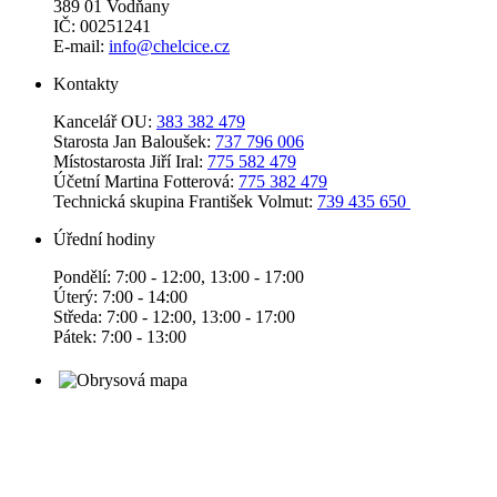
389 01 Vodňany
IČ: 00251241
E-mail:
info@chelcice.cz
Kontakty
Kancelář OU:
383 382 479
Starosta Jan Baloušek:
737 796 006
Místostarosta Jiří Iral:
775 582 479
Účetní Martina Fotterová:
775 382 479
Technická skupina František Volmut:
739 435 650
Úřední hodiny
Pondělí: 7:00 - 12:00, 13:00 - 17:00
Úterý: 7:00 - 14:00
Středa: 7:00 - 12:00, 13:00 - 17:00
Pátek: 7:00 - 13:00