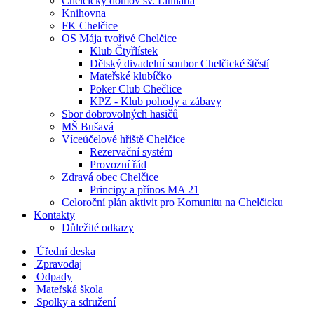
Chelčický domov sv. Linharta
Knihovna
FK Chelčice
OS Mája tvořivé Chelčice
Klub Čtyřlístek
Dětský divadelní soubor Chelčické štěstí
Mateřské klubíčko
Poker Club Chečlice
KPZ - Klub pohody a zábavy
Sbor dobrovolných hasičů
MŠ Bušavá
Víceúčelové hřiště Chelčice
Rezervační systém
Provozní řád
Zdravá obec Chelčice
Principy a přínos MA 21
Celoroční plán aktivit pro Komunitu na Chelčicku
Kontakty
Důležité odkazy
Úřední deska
Zpravodaj
Odpady
Mateřská škola
Spolky a sdružení